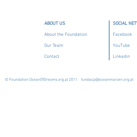
16. Alteris II ( Cesar)
1 zł
ABOUT US
SOCIAL NE
About the Foundation
Facebook
Our Team
YouTube
Contact
Linkedin
© Foundation OceanOfDreams.org.pl 2011
fundacja@oceanmarzen.org.pl