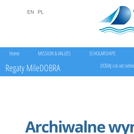
EN
PL
Home
MISSION & VALUES
SCHOLARSHIPS
Regaty MileDOBRA
DODAJ coś od siebi
Do tej pory zebraliśm
Archiwalne wy