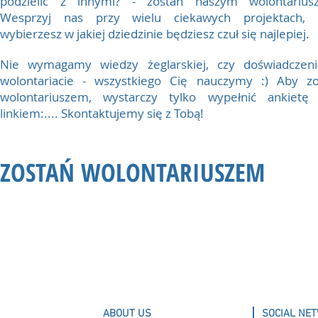
podzielić z innymi? - zostań naszym wolontarius
Wesprzyj nas przy wielu ciekawych projektach,
wybierzesz w jakiej dziedzinie będziesz czuł się najlepiej.
Nie wymagamy wiedzy żeglarskiej, czy doświadczen
wolontariacie - wszystkiego Cię nauczymy :) Aby zo
wolontariuszem, wystarczy tylko wypełnić ankietę
linkiem:.... Skontaktujemy się z Tobą!
ZOSTAŃ WOLONTARIUSZEM
ZGŁOŚ SIĘ DO NAS! - zrób KLIK
ABOUT US
SOCIAL NE